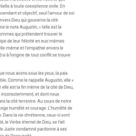
ielle à toute coexistence civile. En
endant et objectif, seul l’amour de soi
envers Dieu qui gouverne la cité
le note Augustin, « telle est la
 hommes qui prétendent trouver le
ncipe de leur félicité en eux-mêmes
é elle-même et l’empathie envers le
si à l’origine de tout conflit se trouve
e nous avons sous les yeux, la paix
sible. Comme le rappelle Augustin, elle «
 elle est la fin même de la cité de Dieu,
e inconsciemment, et dont nous
ns la cité terrestre. Au cours de notre
exige humilité et courage. L’humilité de
n. Dans la vie chrétienne, ceux-ci sont
é, le Verbe éternel de Dieu, se fait
ù le Juste condamné pardonne à ses
ie de Ressuscité.