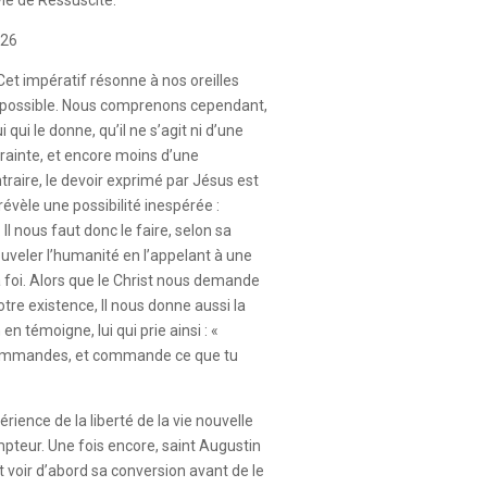
026
 Cet impératif résonne à nos oreilles
ssible. Nous comprenons cependant,
qui le donne, qu’il ne s’agit ni d’une
trainte, et encore moins d’une
raire, le devoir exprimé par Jésus est
révèle une possibilité inespérée :
 Il nous faut donc le faire, selon sa
uveler l’humanité en l’appelant à une
 foi. Alors que le Christ nous demande
re existence, Il nous donne aussi la
en témoigne, lui qui prie ainsi : «
 commandes, et commande ce que tu
rience de la liberté de la vie nouvelle
mpteur. Une fois encore, saint Augustin
t voir d’abord sa conversion avant de le