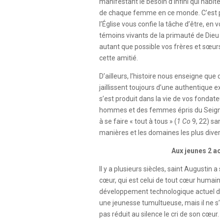
manifestant le besoin d’infini qui hab
de chaque femme en ce monde. C’est 
l’Église vous confie la tâche d’être, en 
témoins vivants de la primauté de Dieu
autant que possible vos frères et sœur
cette amitié.
D’ailleurs, l’histoire nous enseigne que
jaillissent toujours d’une authentique
s’est produit dans la vie de vos fondate
hommes et des femmes épris du Seigneu
à se faire « tout à tous » (
1 Co
9, 22) san
manières et les domaines les plus diver
Aux jeunes 2 a
Il y a plusieurs siècles, saint Augustin a
cœur, qui est celui de tout cœur humai
développement technologique actuel d’a
une jeunesse tumultueuse, mais il ne s’e
pas réduit au silence le cri de son cœur.