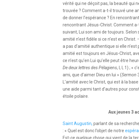
vérité qui ne déçoit pas, la beauté qui 
trouvée ? Comment a-t-il trouvé une a
de donner l’espérance ? En rencontrant c
rencontrant Jésus-Christ. Comment a-t-i
suivant, Lui son ami de toujours. Selon
amitié n’est fidèle si ce n’est en Christ. 
a pas d’amitié authentique si elle n’est p
amitié est toujours en Jésus-Christ, ave
ce n’est qu’en Lui qu’elle peut être heur
De deux lettres des Pélagiens
, I, I, 1) ; 
ami, que d’aimer Dieu en lui » (
Sermon
3
L’amitié avec le Christ, qui est à la bas
une aide parmi tant d’autres pour constru
étoile polaire.
Aux jeunes 3 a
Saint Augustin,
parlant de sa recherche
: « Quel est donc l’objet de notre
espéra
Est-ce quelque chose qui vient de la terr