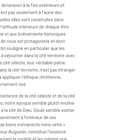
dimension à la fois extérieure et
urent pas seulement à l’aune des
elles elles sont construites dans
e l’attitude intérieure de chaque être
vie et aux événements historiques.
 de nous est protagoniste et donc
tin souligne en particulier que les
à séjourner dans la cité terrestre avec
a cité céleste, leur véritable patrie.
ans la cité terrestre, n’est pas étranger
 appliquer l’éthique chrétienne,
rnement civil.
xistence de la cité céleste et de la cité
mps, notre époque semble plutôt encline
» à la cité de Dieu. Seule semble exister
usivement à l’intérieur de ses
euls biens immanents mine cette «
pour Augustin, constitue l’essence
utant la société et les nations que