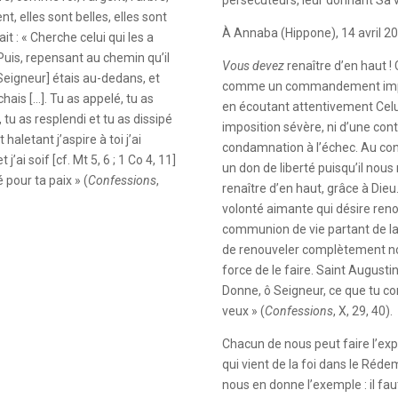
t, elles sont belles, elles sont
À Annaba (Hippone), 14 avril 2
it : « Cherche celui qui les a
. Puis, repensant au chemin qu’il
Vous devez
renaître d’en haut !
 [Seigneur] étais au-dedans, et
comme un commandement impo
hais […]. Tu as appelé, tu as
en écoutant attentivement Celui 
, tu as resplendi et tu as dissipé
imposition sévère, ni d’une con
haletant j’aspire à toi j’ai
condamnation à l’échec. Au cont
t j’ai soif [cf. Mt 5, 6 ; 1 Co 4, 11]
un don de liberté puisqu’il nous 
 pour ta paix » (
Confessions
,
renaître d’en haut, grâce à Dieu.
volonté aimante qui désire reno
communion de vie partant de la
de renouveler complètement not
force de le faire. Saint Augustin 
Donne, ô Seigneur, ce que tu
veux » (
Confessions
, X, 29, 40).
Chacun de nous peut faire l’expé
qui vient de la foi dans le Réde
nous en donne l’exemple : il fau