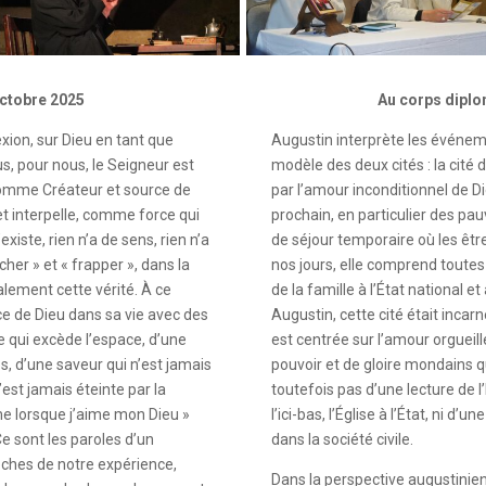
octobre 2025
Au corps diplo
xion, sur Dieu en tant que
Augustin interprète les événemen
us, pour nous, le Seigneur est
modèle des deux cités : la cité d
: comme Créateur et source de
par l’amour inconditionnel de Di
t interpelle, comme force qui
prochain, en particulier des pauvr
existe, rien n’a de sens, rien n’a
de séjour temporaire où les êtr
cher » et « frapper », dans la
nos jours, elle comprend toutes l
lement cette vérité. À ce
de la famille à l’État national e
ce de Dieu dans sa vie avec des
Augustin, cette cité était incarn
re qui excède l’espace, d’une
est centrée sur l’amour orgueill
s, d’une saveur qui n’est jamais
pouvoir et de gloire mondains qu
’est jamais éteinte par la
toutefois pas d’une lecture de l’
aime lorsque j’aime mon Dieu »
l’ici-bas, l’Église à l’État, ni d’u
 Ce sont les paroles d’un
dans la société civile.
oches de notre expérience,
Dans la perspective augustinienn