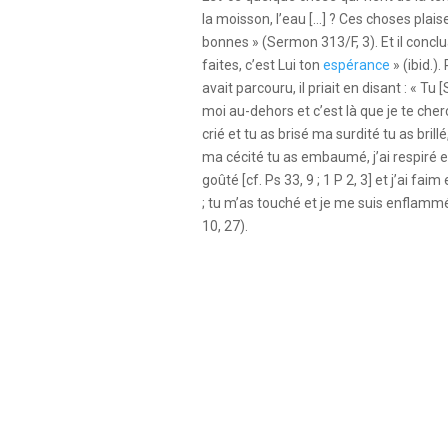
la moisson, l’eau […] ? Ces choses plaisen
bonnes » (Sermon 313/F, 3). Et il conclua
faites, c’est Lui ton
espérance
» (ibid.)
avait parcouru, il priait en disant : « Tu
moi au-dehors et c’est là que je te cherc
crié et tu as brisé ma surdité tu as brillé
ma cécité tu as embaumé, j’ai respiré et 
goûté [cf. Ps 33, 9 ; 1 P 2, 3] et j’ai faim e
; tu m’as touché et je me suis enflammé
10, 27).