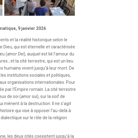
matique, 9 janvier 2026
ts et la réalité historique selon le
e Dieu, qui est éternelle et caractérisée
eu (
amor Dei
), auquel est lié l’amour du
es ; et la cité terrestre, qui est un lieu
es humains vivent jusqu’à leur mort. De
es institutions sociales et politiques,
t aux organisations internationales. Pour
ée par l’Empire romain. La cité terrestre
eux de soi (
amor sui
), sur la soif de
i mènent à la destruction. Il ne s’agit
histoire qui vise à opposer l’au-delà à
ne dialectique sur le rôle de la religion
e, les deux cités coexistent jusqu’à la