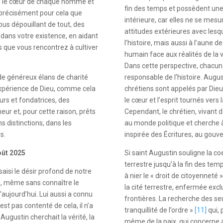
ite le cœur de chaque homme et
fin des temps et possèdent une 
précisément pour cela que
intérieure, car elles ne se mes
vous dépouillant de tout, des
attitudes extérieures avec lesqu
 dans votre existence, en aidant
l’histoire, mais aussi à l’aune d
s que vous rencontrez à cultiver
humain face aux réalités de la 
Dans cette perspective, chacun
 de généreux élans de charité
responsable de l’histoire. Augus
 expérience de Dieu, comme cela
chrétiens sont appelés par Dieu 
urs et fondatrices, des
le cœur et l’esprit tournés vers l
r et, pour cette raison, prêts
Cependant, le chrétien, vivant d
s distinctions, dans les
au monde politique et cherche à
s.
inspirée des Écritures, au gouve
oût 2025
Si saint Augustin souligne la coe
terrestre jusqu’à la fin des te
 saisi le désir profond de notre
à nier le « droit de citoyenneté 
n, même sans connaître le
la cité terrestre, enfermée excl
ujourd’hui. Lui aussi a connu
frontières. La recherche des s
st pas contenté de cela, il n’a
tranquillité de l’ordre »
[11]
qui, 
 Augustin cherchait la vérité, la
même de la paix, qui concerne a