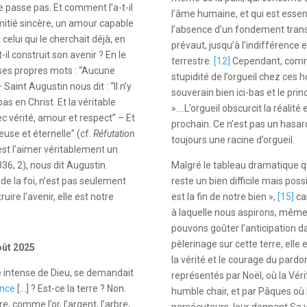
ne passe pas. Et comment l’a-t-il
l’âme humaine, et qui est essent
mitié sincère, un amour capable
l’absence d’un fondement transc
elui qui le cherchait déjà, en
prévaut, jusqu’à l’indifférence 
l construit son avenir ? En le
terrestre.
[12]
Cependant, comme 
 ses propres mots : “Aucune
stupidité de l’orgueil chez ces
– Saint Augustin nous dit : “Il n’y
souverain bien ici-bas et le pri
as en Christ. Et la véritable
»….
L’orgueil obscurcit la réalit
c vérité, amour et respect” – Et
prochain. Ce n’est pas un hasard 
euse et éternelle” (cf.
Réfutation
toujours une racine d’orgueil.
« c’est l’aimer véritablement un
36, 2), nous dit Augustin.
Malgré le tableau dramatique qu
e de la foi, n’est pas seulement
reste un bien difficile mais pos
ire l’avenir, elle est notre
est la fin de notre bien »,
[15]
car
à laquelle nous aspirons, mêm
pouvons goûter l’anticipation da
pèlerinage sur cette terre, elle 
oût 2025
la vérité et le courage du pardo
 intense de Dieu, se demandait
représentés par Noël, où la Vérit
nce
[…] ? Est-ce la terre ? Non.
humble chair, et par Pâques o
e, comme l’or, l’argent, l’arbre,
persécuteurs, leur donnant Sa v