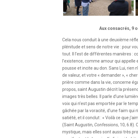
Aux consacrés, 9 
Cela nous conduit à une deuxième réfle
plénitude et sens de notre vie : pour vo
tout. Il l’est de différentes manières 
l’existence, comme amour qui appelle e
pousse et incite au don. Sans Lui, rien n’
de valeur, et votre « demander », « cher
prière comme dans la vie, concerne éga
propos, saint Augustin décrit la présen
images très belles. Il parle d’une lumiè
voix qui n’est pas emportée par le temp
gâchée par la voracité, d’une faim qui n
satiété, et il conclut : « Voilà ce que j’
(Saint Augustin,
Confessions
, 10, 6.8).
mystique, mais elles sont aussi très pr