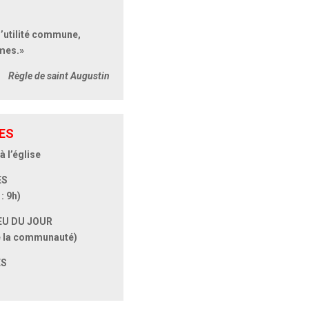
 I’utilité commune,
êmes.»
Règle de saint Augustin
ES
à l’église
ES
: 9h)
EU DU JOUR
de la communauté)
ES