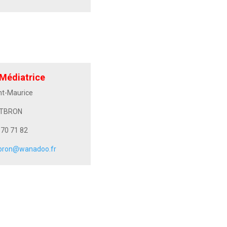
-Médiatrice
nt-Maurice
NTBRON
 70 71 82
tbron@wanadoo.fr