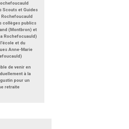
 Rochefoucauld
s Scouts et Guides
a Rochefoucauld
 collèges publics
rand (Montbron) et
La Rochefocuauld)
l’école et du
ques Anne-Marie
efoucauld)
ible de venir en
duellement à la
gustin pour un
e retraite