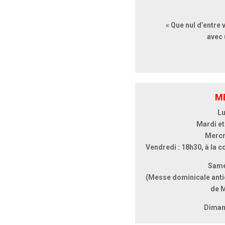
« Que nul d’entre 
avec 
M
Lu
Mardi et
Mercr
Vendredi : 18h30, à la c
Same
(Messe dominicale anti
de 
Diman