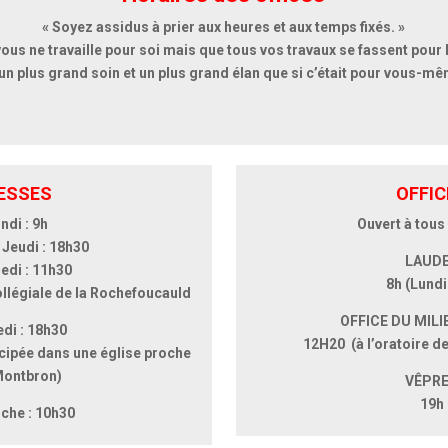
« Soyez assidus à prier aux heures et aux temps fixés. »
vous ne travaille pour soi mais que tous vos travaux se fassent pour
un plus grand soin et un plus grand élan que si c’était pour vous-m
ESSES
OFFIC
ndi : 9h
Ouvert à tous 
 Jeudi : 18h30
LAUD
edi : 11h30
8h (Lundi 
ollégiale de la Rochefoucauld
OFFICE DU MILI
di : 18h30
12H20 (à l’oratoire 
cipée dans une église proche
Montbron)
VÊPR
19h
che : 10h30