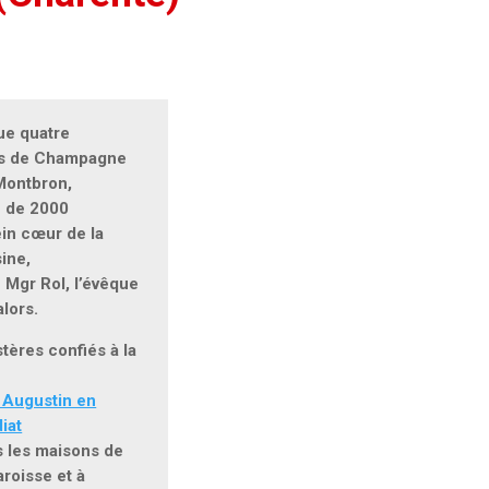
ue quatre
us de Champagne
 Montbron,
 de 2000
ein cœur de la
ine,
 Mgr Rol, l’évêque
lors.
tères confiés à la
 Augustin en
iat
 les maisons de
aroisse et à