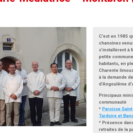
C’est en 1985 q
chanoines ven
s’installèrent à
petite commune
habitants, en pl
Charente limous
à la demande de
d’Angoulême d’a
Principaux minis
communauté
*
Paroisse Saint
Tardoire et Band
* Présence dans
retraites de la p