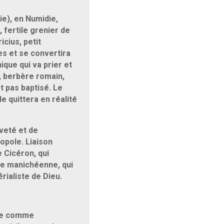
ie), en Numidie,
 fertile grenier de
icius, petit
es et se convertira
ique qui va prier et
n, berbère romain,
t pas baptisé. Le
le quittera en réalité
veté et de
opole. Liaison
e Cicéron, qui
cte manichéenne, qui
rialiste de Dieu.
nte comme