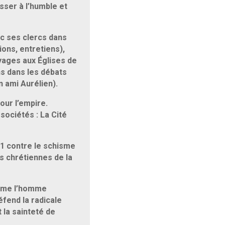
asser à l’humble et
ec ses clercs dans
ions, entretiens),
oyages aux Églises de
ns dans les débats
 ami Aurélien).
our l’empire.
 sociétés : La Cité
11 contre le schisme
s chrétiennes de la
firme l’homme
fend la radicale
 la sainteté de