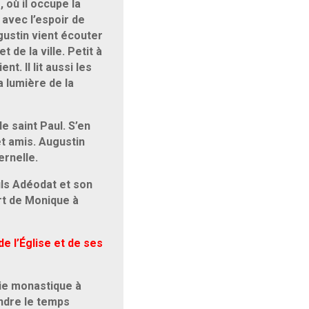
 où il occupe la
 avec l’espoir de
gustin vient écouter
de la ville. Petit à
nt. Il lit aussi les
a lumière de la
de saint Paul. S’en
t amis. Augustin
ernelle.
fils Adéodat et son
rt de Monique à
de l’Église et de ses
vie monastique à
ndre le temps