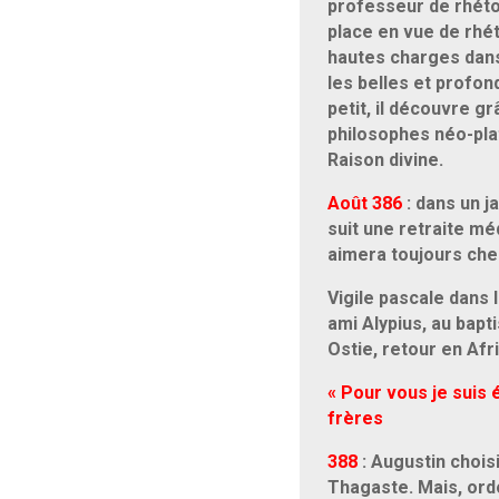
professeur de rhétor
place en vue de rhét
hautes charges dans 
les belles et profon
petit, il découvre grâ
philosophes néo-plato
Raison divine.
Août 386
: dans un ja
suit une retraite m
aimera toujours cher
Vigile pascale dans 
ami Alypius, au bapt
Ostie, retour en Afr
« Pour vous je suis 
frères
388
: Augustin chois
Thagaste. Mais, ord