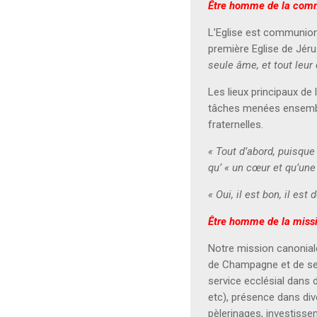
Être homme de la commu
L’Eglise est communion
première Eglise de Jér
seule âme, et tout leu
Les lieux principaux de 
tâches menées ensemble
fraternelles.
« Tout d’abord, puisque
qu’ « un cœur et qu’une
« Oui, il est bon, il es
Être homme de la missio
Notre mission canonial
de Champagne et de ses
service ecclésial dans
etc), présence dans dive
pèlerinages, investisse