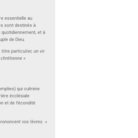
re essentielle au
es sont destinés à
t quotidiennement, et à
uple de Dieu.
itre particulier, un vir
chrétienne »
omplies) qui culmine
ière écclésiale
n et de fécondité
rononcent vos lèvres. »