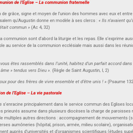
nion de l’Eglise – La communion fraternelle
 de grâce, signe et moyen de l’union des hommes avec eux et entre 
usalem qu’Augustin donne en modèle à ses clercs :
« Ils n’avaient qu
r était commun »
(Ac 4, 32)
la communion sont d’abord la liturgie et les repas. Elle s’exprime aus
 au service de la communion ecclésiale mais aussi dans les réunio
 vous êtes rassemblés dans l’unité, habitez d’un parfait accord dans
 âme » tendus vers Dieu ».
(Règle de Saint Augustin, I, 2)
t doux pour des frères de vivre ensemble et d’être unis ! »
(Psaume 132,
n de l’Eglise – La vie pastorale
e s’enracine principalement dans le service commun des Eglises lo
 prieurés assume dans plusieurs diocèses la charge de paroisses 
 de multiples autres directions : accompagnement de mouvements (sc
rses aumôneries (hôpital, prison, armée, milieu scolaire), organisati
ment auprès d’universités et d’organismes scientifiques (études sup