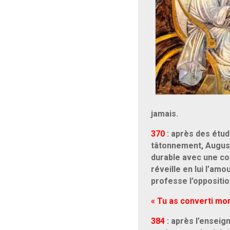
jamais.
370
: après des étud
tâtonnement, Augusti
durable avec une con
réveille en lui l’am
professe l’oppositio
« Tu as converti mon
384
: après l’ensei