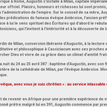
ique à Rome, Augustin s’installe à Milan, capitale impériale,
eur offciel. Plaisirs, honneurs et richesses lui sont promis,
l’administration de l’empire. Sur le conseil de sa mère, Au
des prédications du fameux évêque Ambroise, l’ancien préfet 
ce à lui le sens spirituel des Écritures qui d’abord le rebutaie
niciens, qui l’invitent à l’intériorité et à la découverte de l
rdin de Milan, conversion libérante d’Augustin, à la lecture 
éditative et philosophique à Cassiciacum avec ses proches e
cher Dieu et vivre de sa grâce dans un climat d’amitié frat
la nuit du 24 au 25 avril 387 : baptême d’Augustin, avec son 
istère de la cathédrale de Milan, par l’évêque Ambroise. Mo
ique.
évêque, avec vous je suis chrétien » : au service inlassable 
it de revenir en Afrique pour une première expérience de 
onné prêtre malgré lui en 391, Augustin commence par pre