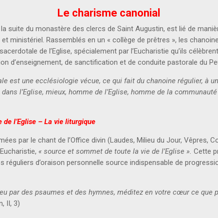
Le charisme canonial
la suite du monastère des clercs de Saint Augustin, est lié de maniè
et ministériel. Rassemblés en un « collège de prêtres », les chanoin
acerdotale de l’Eglise, spécialement par l’Eucharistie qu’ils célèbren
sion d’enseignement, de sanctification et de conduite pastorale du Pe
ale est une ecclésiologie vécue, ce qui fait du chanoine régulier, à un t
dans l’Eglise, mieux, homme de l’Eglise, homme de la communauté 
de l’Eglise – La vie liturgique
ées par le chant de l’Office divin (Laudes, Milieu du Jour, Vêpres, C
’Eucharistie,
« source et sommet de toute la vie de l’Eglise ».
Cette pr
réguliers d’oraison personnelle source indispensable de progressio
ieu par des psaumes et des hymnes, méditez en votre cœur ce que p
 II, 3)