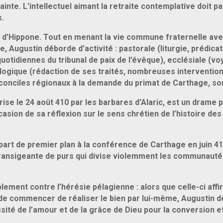
Sainte. L’intellectuel aimant la retraite contemplative doit p
s.
e d’Hippone. Tout en menant la vie commune fraternelle av
, Augustin déborde d’activité : pastorale (liturgie, prédicat
uotidiennes du tribunal de paix de l’évêque), ecclésiale (v
ologique (rédaction de ses traités, nombreuses interventio
conciles régionaux à la demande du primat de Carthage, son
ise le 24 août 410 par les barbares d’Alaric, est un drame p
casion de sa réflexion sur le sens chrétien de l’histoire des
part de premier plan à la conférence de Carthage en juin 4
ntransigeante de purs qui divise violemment les communauté
sablement contre l’hérésie pélagienne : alors que celle-ci af
 de commencer de réaliser le bien par lui-même, Augustin dé
sité de l’amour et de la grâce de Dieu pour la conversion et