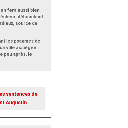
 en fera aussi bien
 pécheur, débouchant
rdieux, source de
ant les psaumes de
sa ville assiégée
e peu après, le
es sentences de
int Augustin