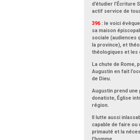
d’étudier l’Écriture 
actif service de tou
396
: le voici évêqu
sa maison épiscopale
sociale (audiences q
la province), et thé
théologiques et les 
La chute de Rome, pr
Augustin en fait l’oc
de Dieu.
Augustin prend une 
donatiste, Église i
région.
Il lutte aussi inlas
capable de faire ou
primauté et la néces
l’homme.