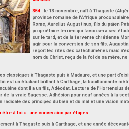
354
: le 13 novembre, naît à Thagaste (Algér
province romaine de l’Afrique proconsulaire,
Rome, Aurelius Augustinus, fils du païen Patr
propriétaire terrien qui favorisera ses étud
sur le tard, et de la fervente chrétienne Mon
agir pour la conversion de son fils. Augusti
reçoit les rites des catéchumènes mais n’es
nom du Christ, reçu de la foi de sa mère, ne 
es classiques à Thagaste puis à Madaure, et une part d’oisi
n est un étudiant brillant à Carthage, la bouillonnante métr
cubine dont il a un fils, Adéodat. Lecture de l’Hortensius d
our de la vraie Sagesse. Adhésion pour neuf années à la se
n radicale des principes du bien et du mal et une vision maté
 être à toi » : une conversion par étapes
gnement à Thagaste puis à Carthage, et une année déceva