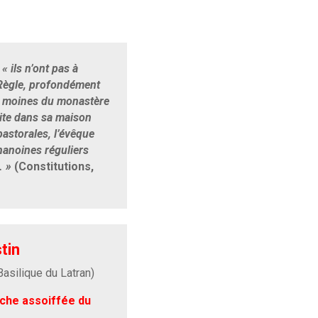
,
« ils n’ont pas à
 Règle, profondément
es moines du monastère
uite dans sa maison
astorales, l’évêque
chanoines réguliers
. »
(Constitutions,
tin
Basilique du Latran)
rche assoiffée du