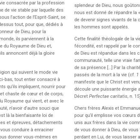
a vie consacrée par la profession
splendeur de Dieu, nous goûtons
e de vie stable par laquelle des
nous est donné de répandre la «
sous l’action de l’Esprit-Saint, se
de devenir signes vivants de la
essus tout, pour que, dédiés à
les hommes sont appelés.
honneur de Dieu, pour la
 monde, ils parviennent à la
Cette finalité théologale de la v
ice du Royaume de Dieu et,
fécondité, est rappelé par le con
ils annoncent déjà la gloire
de Dieu est répandue dans les cœ
communauté, telle une vraie fami
de sa présence […] Par la cha
igion qui suivent le mode vie
passés de la mort à la vie (cf.
1
i-bas, tout entier consacré à
manifeste que le Christ est ven
s qu’ils impliquent, nourrir pour
découle une puissante énergie ap
e et chaste de cœur et de corps,
Décret
Perfectae caritatis
, n. 15
du Royaume qui vient, et avec le
té, n’avoir d’autre souci que
Chers frères Alexis et Emmanuel
st là la bienfaisante loi de
pour qu’il emplisse vos cœurs du
oies et épreuves, détachements
unis aux frères dans la vie com
 vous conduire à enraciner
de vous donner à Dieu, de vou
 vous donner vous-mêmes en
perdant en Lui, de vous laisser 