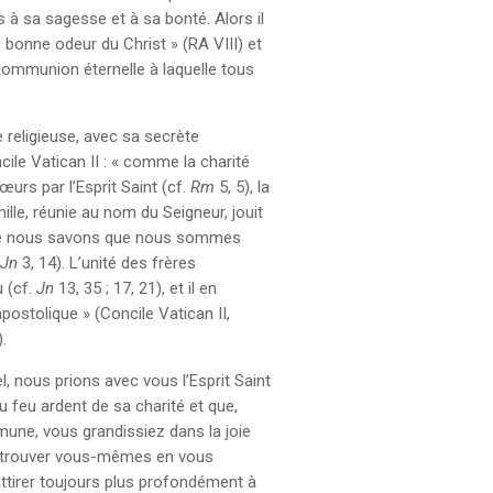
 à sa sagesse et à sa bonté. Alors il
 bonne odeur du Christ » (RA VIII) et
 communion éternelle à laquelle tous
ie religieuse, avec sa secrète
cile Vatican II : « comme la charité
urs par l’Esprit Saint (cf.
Rm
5, 5), la
lle, réunie au nom du Seigneur, jouit
rité nous savons que nous sommes
 Jn
3, 14). L’unité des frères
u (cf.
Jn
13, 35 ; 17, 21), et il en
ostolique » (Concile Vatican II,
).
, nous prions avec vous l’Esprit Saint
 feu ardent de sa charité et que,
mune, vous grandissiez dans la joie
s trouver vous-mêmes en vous
attirer toujours plus profondément à