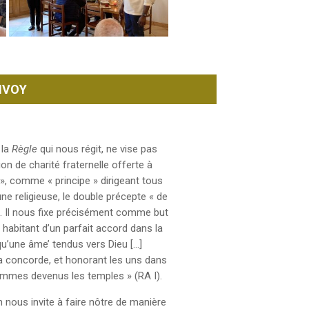
’IVOY
 la
Règle
qui nous régit, ne vise pas
 de charité fraternelle offerte à
 », comme « principe » dirigeant tous
e religieuse, le double précepte « de
». Il nous fixe précisément comme but
, habitant d’un parfait accord dans la
qu’une âme’ tendus vers Dieu […]
la concorde, et honorant les uns dans
ommes devenus les temples » (RA I).
n nous invite à faire nôtre de manière