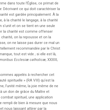
me dans toute l’Église, ce primat de
. Décrivant ce qui doit caractériser la
 charité est gardée principalement. À la
, à la charité le langage, à la charité
On s’unit et on se tient en une seule
er la charité est comme offenser
 charité, on la repousse et on la
lesse, on ne laisse pas durer ce mal un
été tellement recommandée par le Christ
manque, tout est vide ; si elle est là,
moribus Ecclesiæ catholicæ
, XXXIII,
 sommes appelés à rechercher cet
té spirituelle » (RA VIII) qu’est la
, l’unité même, la joie même de ne
 là un don de grâce du Maître et
 combat spirituel, une application
ve rempli de bien à mesure que nous
t nous laissant attirer par la