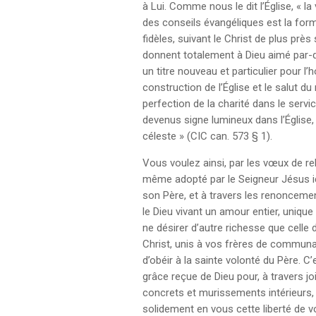
à Lui. Comme nous le dit l’Église, « l
des conseils évangéliques est la form
fidèles, suivant le Christ de plus près 
donnent totalement à Dieu aimé par-d
un titre nouveau et particulier pour l’
construction de l’Église et le salut du
perfection de la charité dans le serv
devenus signe lumineux dans l’Église, 
céleste » (CIC can. 573 § 1).
Vous voulez ainsi, par les vœux de rel
même adopté par le Seigneur Jésus ic
son Père, et à travers les renoncement
le Dieu vivant un amour entier, uniqu
ne désirer d’autre richesse que celle 
Christ, unis à vos frères de communau
d’obéir à la sainte volonté du Père. C’e
grâce reçue de Dieu pour, à travers j
concrets et murissements intérieurs,
solidement en vous cette liberté de