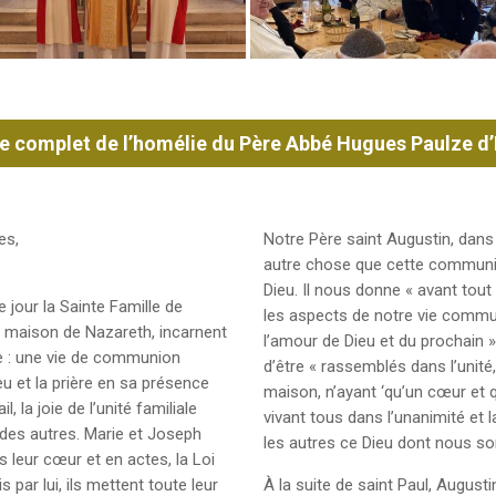
e complet de l’homélie du Père Abbé Hugues Paulze d
es,
Notre Père saint Augustin, dans
autre chose que cette communion
Dieu. Il nous donne « avant tout
jour la Sainte Famille de
les aspects de notre vie commun
r maison de Nazareth, incarnent
l’amour de Dieu et du prochain 
te : une vie de communion
d’être « rassemblés dans l’unité
u et la prière en sa présence
maison, n’ayant ‘qu’un cœur et 
l, la joie de l’unité familiale
vivant tous dans l’unanimité et 
 des autres. Marie et Joseph
les autres ce Dieu dont nous s
 leur cœur et en actes, la Loi
 par lui, ils mettent toute leur
À la suite de saint Paul, Augusti