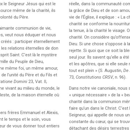
eux le Seigneur Jésus qui est le
réelle, dans la communauté com
 source même de la charité, ils
la grâce de Dieu et de son amour
volonté du Père.
vie de l’Église, il explique : « La
charité se conforme la nourriture
 aimante communion de vie,
la tenue, à la charité le visage. 
s, veut nous éduquer et nous
charité. On considère qu’offens
 créés : participer éternellement
Dieu. Si une chose s’oppose à la
 les relations éternelles de don
rejette. Si quoi que ce soit la b
sprit Saint. C’est là le mystère
seul jour. Ils savent qu’elle a 
mille du Peuple de Dieu,
et les apôtres, que si elle seule 
ne même foi, un même amour,
tout est plein » (S. Augustin,
De 
e l’unité du Père et du Fils et
73,
Constitutions CRSV
, n. 96).
ratione Domini
23, Vat. II,
gne vivant au milieu du monde, le
Dans notre vie canoniale, nous
leste, de la maison éternelle où
« unique nécessaire » de la « beau
charité dans la communion même
faire qu’un dans le Christ. C’est
chers frères Emmanuel et Alexis,
Seigneur, qui appelle de nous un
t le temps et le soin, vous
constante du cœur, qui se trou
eur de vous donner tout entiers
détachant des désirs terrestres e