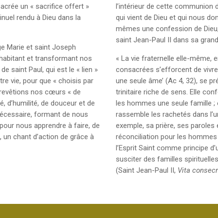
acrée un « sacrifice offert »
l’intérieur de cette communion de
tinuel rendu à Dieu dans la
qui vient de Dieu et qui nous d
mêmes une confession de Dieu,
saint Jean-Paul II dans sa grand
e Marie et saint Joseph
, habitant et transformant nos
« La vie fraternelle elle-même, 
saint Paul, qui est le « lien »
consacrées s’efforcent de vivre
re vie, pour que « choisis par
une seule âme’ (Ac 4, 32), se 
s revêtions nos cœurs « de
trinitaire riche de sens. Elle con
, d’humilité, de douceur et de
les hommes une seule famille ; e
nécessaire, formant de nous
rassemble les rachetés dans l’un
, pour nous apprendre à faire, de
exemple, sa prière, ses paroles
, un chant d’action de grâce à
réconciliation pour les hommes 
l’Esprit Saint comme principe d’u
susciter des familles spirituell
(Saint Jean-Paul II,
Vita consec